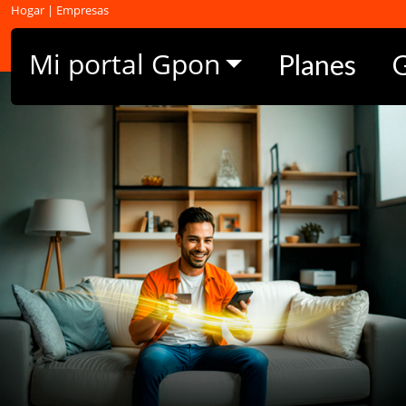
Hogar
|
Empresas
Llamada a la central
(01) 510 1900
Mi portal Gpon
Planes