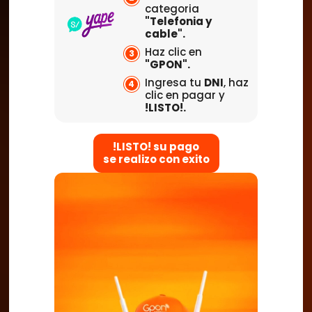
categoria
"Telefonia y
cable".
Haz clic en
3
"GPON".
Ingresa tu
DNI
, haz
4
clic en pagar y
!LISTO!.
!LISTO! su pago
se realizo con exito