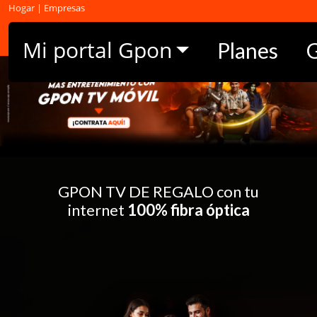
Hogar
|
Empresas
Llamada a la central
(01) 510 1900
Mi portal Gpon
Planes
GPON TV DE REGALO
con tu
internet
100% fibra óptica